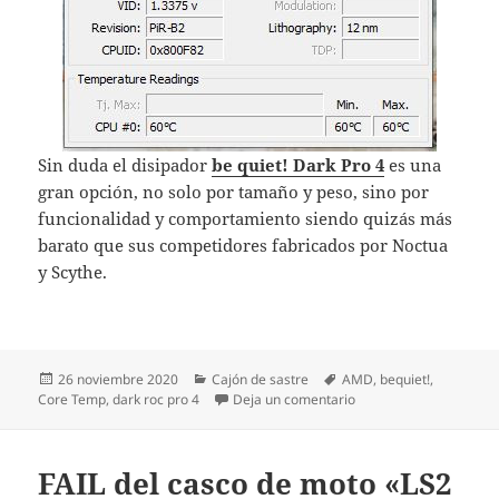
Sin duda el disipador
be quiet! Dark Pro 4
es una
gran opción, no solo por tamaño y peso, sino por
funcionalidad y comportamiento siendo quizás más
barato que sus competidores fabricados por Noctua
y Scythe.
Publicado
Categorías
Etiquetas
26 noviembre 2020
Cajón de sastre
AMD
,
bequiet!
,
el
en Impresiones Disipad
Core Temp
,
dark roc pro 4
Deja un comentario
FAIL del casco de moto «LS2