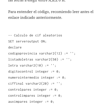
las letras a elegir entre A,B,E o H.
Para entender el código, recomiendo leer antes el
enlace indicado anteriormente.
-- Calculo de cif aleatorios
SET serveroutput ON;
declare
codigoprovincia varchar2(12) := '';
listadoletras varchar2(50) := '';
letra varchar2(10) := '';
digitocontrol integer := 0;
numerointermedio integer := 0;
ciffinal varchar2(20) := '';
controlpares integer := 0;
controlimpares integer := 0;
auximpares integer := 0;