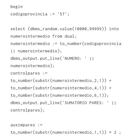
begin
codigoprovincia := '57';
select (dbms_random.value(10000,99999)) into
numerointermedio from dual;
numerointermedio := to_number(codigoprovincia
|| numerointermedio);
dbms_output.put_line('NUMERO: ' ||
numerointermedio);
controlpares :=
to_number(substr(numerointermedio,2,1)) +
to_number(substr(numerointermedio,4,1)) +
to_number(substr(numerointermedio,6,1));
dbms_output.put_line('SUMATORIO PARES: ' ||
controlpares);
auximpares :=
to_number(substr(numerointermedio,1,1)) * 2 ;