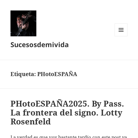
MENÚ
Sucesosdemivida
Y
WIDGETS
Etiqueta:
PHotoESPAÑA
PHotoESPAÑA2025. By Pass.
La frontera del signo. Lotty
Rosenfeld
La verdad es que voy bastante tardío con este post ya