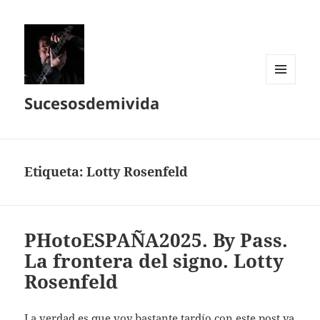
MENÚ
Sucesosdemivida
Y
WIDGETS
Etiqueta:
Lotty Rosenfeld
PHotoESPAÑA2025. By Pass.
La frontera del signo. Lotty
Rosenfeld
La verdad es que voy bastante tardío con este post ya