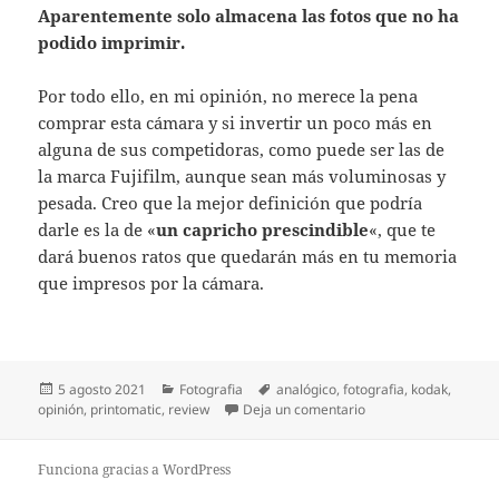
Aparentemente solo almacena las fotos que no ha
podido imprimir.
Por todo ello, en mi opinión, no merece la pena
comprar esta cámara y si invertir un poco más en
alguna de sus competidoras, como puede ser las de
la marca Fujifilm, aunque sean más voluminosas y
pesada. Creo que la mejor definición que podría
darle es la de «
un capricho prescindible
«, que te
dará buenos ratos que quedarán más en tu memoria
que impresos por la cámara.
Publicado
Categorías
Etiquetas
5 agosto 2021
Fotografia
analógico
,
fotografia
,
kodak
,
el
en Review de Kodak P
opinión
,
printomatic
,
review
Deja un comentario
Funciona gracias a WordPress