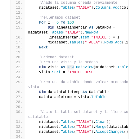
'Añado la columna creada previamente
    midataset.
Tables
(
"TABLA"
)
.
Columns
.
Add
(
colindi
'rellenamos dataset
For
 I = 
0
To
100
Dim
 lineaainsertar 
As
 DataRow = 
midataset.
Tables
(
"TABLA"
)
.
NewRow
        lineaainsertar.
Item
(
"INDICE"
)
 = I
        midataset.
Tables
(
"TABLA"
)
.
Rows
.
Add
(
lineaa
Next
'Ordenar dataset
'Creo una vista y la ordeno
Dim
 vista 
As
New
DataView
(
midataset.
Tables
(
"T
    vista.
Sort
 = 
"INDICE DESC"
'Creo una datatable donde volcar ordenado el c
vista
Dim
 datatatabletemp 
As
 DataTable
    datatatabletemp = vista.
ToTable
'Vacio la tabla sel dataset y la lleno con los
datatable.
    midataset.
Tables
(
"TABLA"
)
.
Clear
()
    midataset.
Tables
(
"TABLA"
)
.
Merge
(
datatatablete
    midataset.
Tables
(
"TABLA"
)
.
AcceptChanges
()