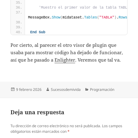
'Muestro el primer valor de la tabla TABLA de
MessageBox.
Show
(
midataset.
Tables
(
"TABLA"
)
.
Rows
(
0
)
.
End
Sub
Por cierto, al parecer el otro visor de plugin que
usaba para mostrar código ha dejado de funcionar,
así que he pasado a
Enlighter
. Veremos que tal va.
Publicado
Autor
Categorías
9 febrero 2026
Sucesosdemivida
Programación
el
Deja una respuesta
Tu dirección de correo electrónico no será publicada.
Los campos
obligatorios están marcados con
*