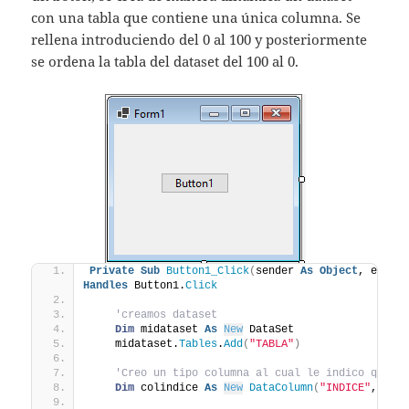
con una tabla que contiene una única columna. Se
rellena introduciendo del 0 al 100 y posteriormente
se ordena la tabla del dataset del 100 al 0.
Private
Sub
Button1_Click
(
sender 
As
Object
, e 
As
 
Handles
 Button1.
Click
'creamos dataset
Dim
 midataset 
As
New
 DataSet
    midataset.
Tables
.
Add
(
"TABLA"
)
'Creo un tipo columna al cual le indico que e
Dim
 colindice 
As
New
DataColumn
(
"INDICE"
, 
Get