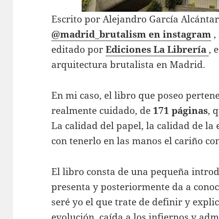
Escrito por Alejandro García Alcánta
@madrid_brutalism en instagram
,
editado por
Ediciones La Librería
, 
arquitectura brutalista en Madrid.
En mi caso, el libro que poseo pertene
realmente cuidado, de
171 páginas
, 
La calidad del papel, la calidad de la 
con tenerlo en las manos el cariño co
El libro consta de una pequeña introdu
presenta y posteriormente da a conoce
seré yo el que trate de definir y expli
evolución, caída a los infiernos y ad