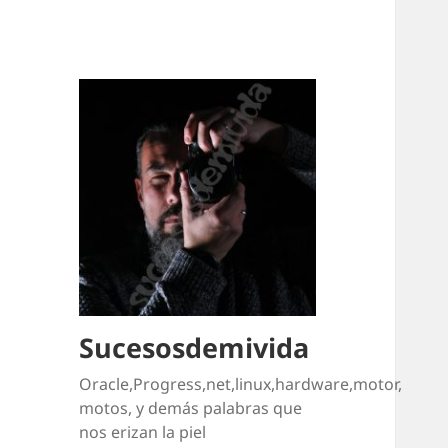
Sucesosdemivida
Oracle,Progress,net,linux,hardware,motor,
motos, y demás palabras que
nos erizan la piel