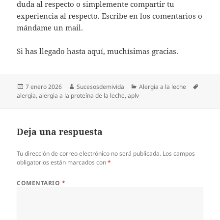
duda al respecto o simplemente compartir tu
experiencia al respecto. Escribe en los comentarios o
mándame un mail.
Si has llegado hasta aquí, muchísimas gracias.
Publicado
Autor
Categorías
Etique
7 enero 2026
Sucesosdemivida
Alergia a la leche
el
alergia
,
alergia a la proteína de la leche
,
aplv
Deja una respuesta
Tu dirección de correo electrónico no será publicada.
Los campos
obligatorios están marcados con
*
COMENTARIO
*